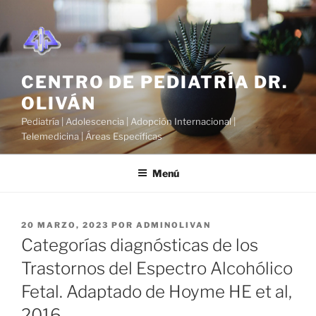
Saltar
al
contenido
CENTRO DE PEDIATRÍA DR.
OLIVÁN
Pediatría | Adolescencia | Adopción Internacional |
Telemedicina | Áreas Específicas
Menú
PUBLICADO
20 MARZO, 2023
POR
ADMINOLIVAN
EL
Categorías diagnósticas de los
Trastornos del Espectro Alcohólico
Fetal. Adaptado de Hoyme HE et al,
2016.