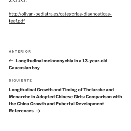
http://olivan-pediatra.es/categorias-diagnosticas-
teaf.pdf
Navegación
Entrada
ANTERIOR
de
anterior:
Longitudinal melanonychia in a 13-year-old
entradas
Caucasian boy
Siguiente
SIGUIENTE
entrada
Longitudinal Growth and Timing of Thelarche and
Menarche in Adopted Chinese Girls: Comparison with
the China Growth and Pubertal Development
References